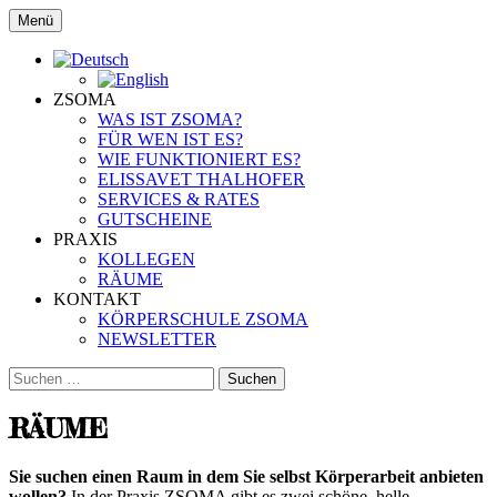
Zum
Menü
Inhalt
www.zsoma.de
Körperschule Zsoma
springen
ZSOMA
WAS IST ZSOMA?
FÜR WEN IST ES?
WIE FUNKTIONIERT ES?
ELISSAVET THALHOFER
SERVICES & RATES
GUTSCHEINE
PRAXIS
KOLLEGEN
RÄUME
KONTAKT
KÖRPERSCHULE ZSOMA
NEWSLETTER
Suchen
nach:
RÄUME
Sie suchen einen Raum in dem Sie selbst Körperarbeit anbieten
wollen?
In der Praxis ZSOMA gibt es zwei schöne, helle