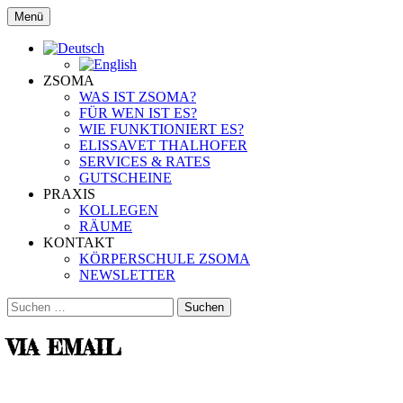
Zum
Menü
Inhalt
www.zsoma.de
Körperschule Zsoma
springen
ZSOMA
WAS IST ZSOMA?
FÜR WEN IST ES?
WIE FUNKTIONIERT ES?
ELISSAVET THALHOFER
SERVICES & RATES
GUTSCHEINE
PRAXIS
KOLLEGEN
RÄUME
KONTAKT
KÖRPERSCHULE ZSOMA
NEWSLETTER
Suchen
nach:
VIA EMAIL